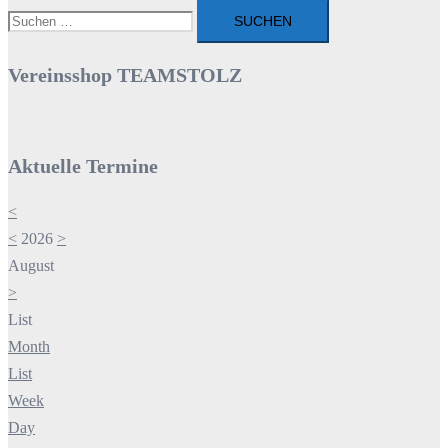
Suchen
nach:
Vereinsshop TEAMSTOLZ
Aktuelle Termine
<
<
2026
>
August
>
List
Month
List
Week
Day