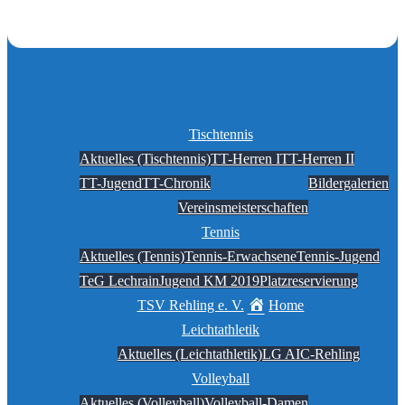
Tischtennis
Aktuelles (Tischtennis)
TT-Herren I
TT-Herren II
TT-Jugend
TT-Chronik
Bildergalerien
Vereinsmeisterschaften
Tennis
Aktuelles (Tennis)
Tennis-Erwachsene
Tennis-Jugend
TeG Lechrain
Jugend KM 2019
Platzreservierung
TSV Rehling e. V.
Home
Leichtathletik
Aktuelles (Leichtathletik)
LG AIC-Rehling
Volleyball
Aktuelles (Volleyball)
Volleyball-Damen