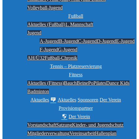
Volleyball-Jugend
Fußball
Aktuelles (Fußball)
1. Mannschaft
Jugend
A-Jugend
B-Jugend
C-Jugend
D-Jugend
E-Jugend
F-Jugend
G-Jugend
AH/Ü32
Fußball-Chronik
Tennis – Platzreservierung
Fitness
Aktuelles (Fitness)
BauchBeinePo
Pilates
Dance Kids
Badminton
Aktuelles
Aktuelles
Sponsoren
Der Verein
Provisionspartner
Der Verein
Vorstandschaft
Satzung
Kinder- und Jugendschutz
Mitgliederverwaltung
Vereinsarbeit
Hallenplan