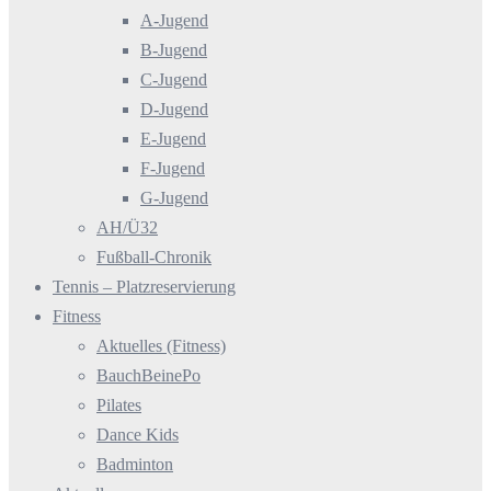
A-Jugend
B-Jugend
C-Jugend
D-Jugend
E-Jugend
F-Jugend
G-Jugend
AH/Ü32
Fußball-Chronik
Tennis – Platzreservierung
Fitness
Aktuelles (Fitness)
BauchBeinePo
Pilates
Dance Kids
Badminton