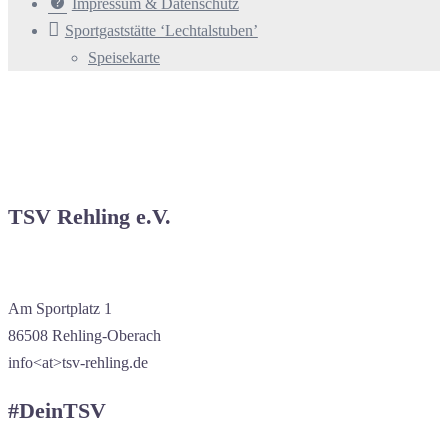
Impressum & Datenschutz
Sportgaststätte ‘Lechtalstuben’
Speisekarte
TSV Rehling e.V.
Am Sportplatz 1
86508 Rehling-Oberach
info<at>tsv-rehling.de
#DeinTSV