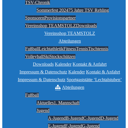
TSV-Chronik
Sommerfest 2024
75 Jahre TSV Rehling
Sponsoren
Provisionspartner
Vereinsshop TEAMSTOLZ
Downloads
Vereinsshop TEAMSTOLZ
Abteilungen
Fußball
Leichtathletik
Fitness
Tennis
Tischtennis
Volleyball
Ski
Stockschützen
Downloads
Kalender
Kontakt & Anfahrt
Impressum & Datenschutz
Kalender
Kontakt & Anfahrt
Impressum & Datenschutz
Sportgaststätte ‘Lechtalstuben’
Abteilungen
Fußball
Aktuelles
1. Mannschaft
Jugend
A-Jugend
B-Jugend
C-Jugend
D-Jugend
E-Jugend
F-Jugend
G-Jugend