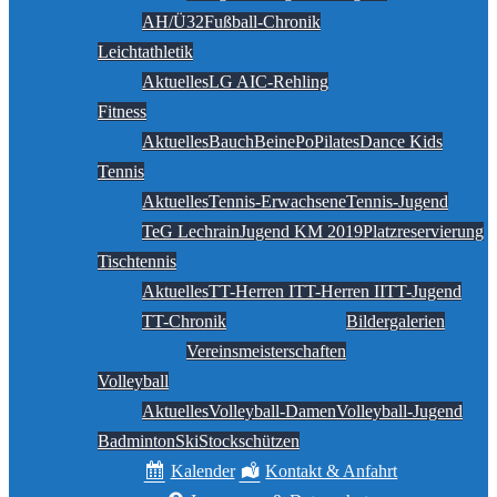
AH/Ü32
Fußball-Chronik
Leichtathletik
Aktuelles
LG AIC-Rehling
Fitness
Aktuelles
BauchBeinePo
Pilates
Dance Kids
Tennis
Aktuelles
Tennis-Erwachsene
Tennis-Jugend
TeG Lechrain
Jugend KM 2019
Platzreservierung
Tischtennis
Aktuelles
TT-Herren I
TT-Herren II
TT-Jugend
TT-Chronik
Bildergalerien
Vereinsmeisterschaften
Volleyball
Aktuelles
Volleyball-Damen
Volleyball-Jugend
Badminton
Ski
Stockschützen
Kalender
Kontakt & Anfahrt