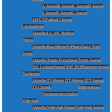
A-Jugend
B-Jugend
C-Jugend
D-Jugend
E-Jugend
F-Jugend
G-Jugend
AH/Ü32
Fußball-Chronik
Leichtathletik
Aktuelles
LG AIC-Rehling
Fitness
Aktuelles
BauchBeinePo
Pilates
Dance Kids
Tennis
Aktuelles
Tennis-Erwachsene
Tennis-Jugend
TeG Lechrain
Jugend KM 2019
Platzreservierung
Tischtennis
Aktuelles
TT-Herren I
TT-Herren II
TT-Jugend
TT-Chronik
Bildergalerien
Vereinsmeisterschaften
Volleyball
Aktuelles
Volleyball-Damen
Volleyball-Jugend