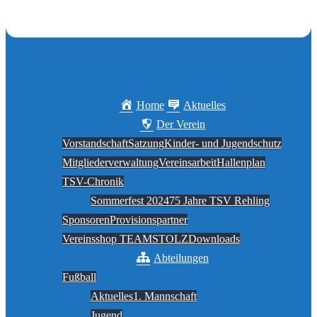
Home
Aktuelles
Der Verein
Vorstandschaft
Satzung
Kinder- und Jugendschutz
Mitgliederverwaltung
Vereinsarbeit
Hallenplan
TSV-Chronik
Sommerfest 2024
75 Jahre TSV Rehling
Sponsoren
Provisionspartner
Vereinsshop TEAMSTOLZ
Downloads
Abteilungen
Fußball
Aktuelles
1. Mannschaft
Jugend