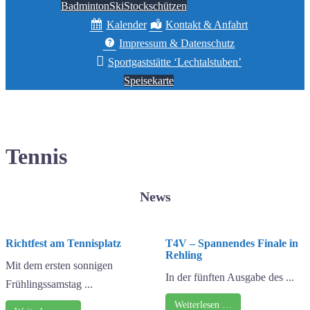
Badminton
Ski
Stockschützen
Kalender
Kontakt & Anfahrt
Impressum & Datenschutz
Sportgaststätte ‘Lechtalstuben’
Speisekarte
Tennis
News
Richtfest am Tennisplatz
T4V – Spannendes Finale in
Rehling
Mit dem ersten sonnigen
In der fünften Ausgabe des ...
Frühlingssamstag ...
Weiterlesen …