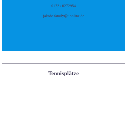
0172 / 8272954
jakobs.family@t-online.de
Tennisplätze