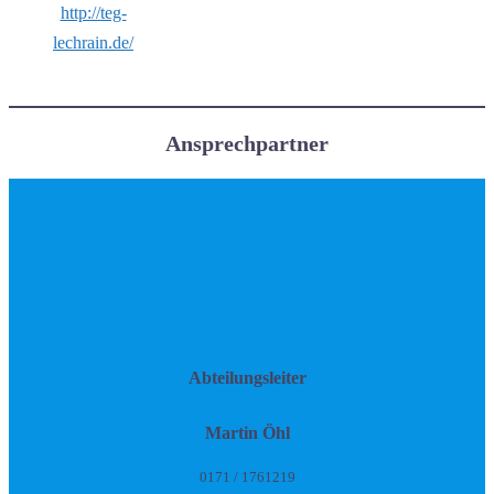
http://teg-
lechrain.de/
Ansprechpartner
Abteilungsleiter
Martin Öhl
0171 / 1761219