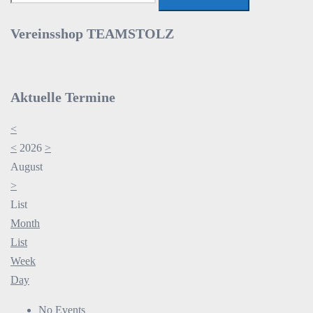
nach:
Vereinsshop TEAMSTOLZ
Aktuelle Termine
<
<
2026
>
August
>
List
Month
List
Week
Day
No Events