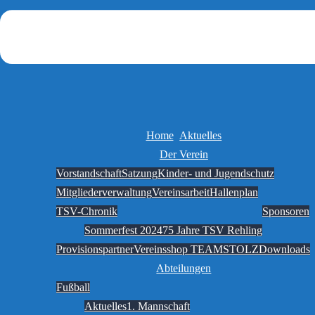
Home
Aktuelles
Der Verein
Vorstandschaft
Satzung
Kinder- und Jugendschutz
Mitgliederverwaltung
Vereinsarbeit
Hallenplan
TSV-Chronik
Sponsoren
Sommerfest 2024
75 Jahre TSV Rehling
Provisionspartner
Vereinsshop TEAMSTOLZ
Downloads
Abteilungen
Fußball
Aktuelles
1. Mannschaft