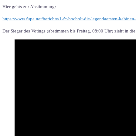
Hier gehts zur Abstimmung:
https://www.fupa.net/berichte/1-fc-bocholt-die-legendaersten-kabine
Der Sieger des Votings (abstimmen bis Freitag, 08:00 Uhr) zieht in 