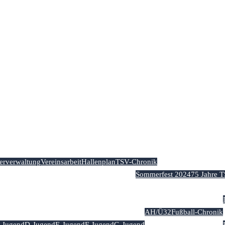
Home
Aktuelles
Der Verein
derverwaltung
Vereinsarbeit
Hallenplan
TSV-Chronik
Sommerfest 2024
75 Jahre 
Abteilungen
AH/Ü32
Fußball-Chronik
-Jugend
D-Jugend
E-Jugend
F-Jugend
G-Jugend