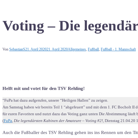
Voting – Die legendä
Von
SebastianS
21. April 2020
21. April 2020
Allgemeines
,
Fußball
,
Fußball - 1. Mannschaft
Helft mit und votet für den TSV Rehling!
“FuPa hat dazu aufgerufen, unsere “Heiligen Hallen” zu zeigen.
Am Samstag haben wir bereits Teil 1 “abgefeuert” und mit dem 1. FC Bocholt II d
für euren Favoriten und nutzt dazu das Voting ganz unten Die Abstimmung läuft b
(
FuPa
,
Die legendärsten Kabinen der Amateure – Voting #2!
, Dienstag 21.04.20 
Auch die Fußballer des TSV Rehling gehen ins ins Rennen um den Titel