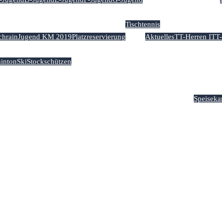
Tischtennis
chrain
Jugend KM 2019
Platzreservierung
Aktuelles
TT-Herren I
TT-
inton
Ski
Stockschützen
er
Kontakt & Anfahrt
Impressum & Datenschutz
Sportgaststät
Speiseka