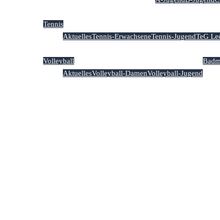
Tennis
Aktuelles
Tennis-Erwachsene
Tennis-Jugend
TeG Le
Volleyball
Badm
Aktuelles
Volleyball-Damen
Volleyball-Jugend
Kalend