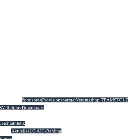
Sponsoren
Provisionspartner
Vereinsshop TEAMSTOLZ
TSV Rehling
Downloads
Leichtathletik
Aktuelles
LG AIC-Rehling
Fitness