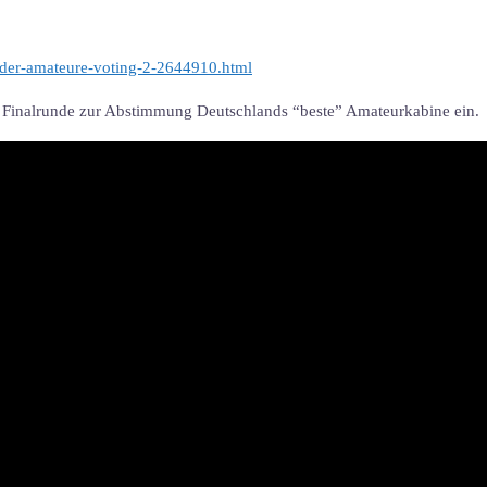
n-der-amateure-voting-2-2644910.html
die Finalrunde zur Abstimmung Deutschlands “beste” Amateurkabine ein.