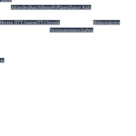
Aktuelles
BauchBeinePo
Pilates
Dance Kids
Herren II
TT-Jugend
TT-Chronik
Bildergalerien
Vereinsmeisterschaften
te ‘Lechtalstuben’
rte