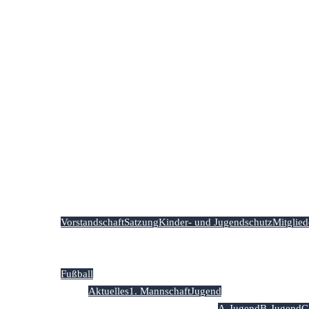
Vorstandschaft
Satzung
Kinder- und Jugendschutz
Mitglie
Fußball
Aktuelles
1. Mannschaft
Jugend
A-Jugend
B-Jugend
C