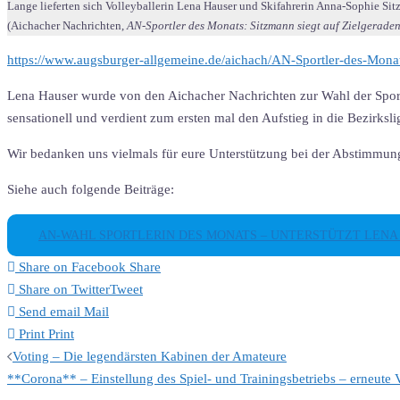
Lange lieferten sich Volleyballerin Lena Hauser und Skifahrerin Anna-Sophie Si
(Aichacher Nachrichten,
AN-Sportler des Monats: Sitzmann siegt auf Zielgerade
https://www.augsburger-allgemeine.de/aichach/AN-Sportler-des-Mona
Lena Hauser wurde von den Aichacher Nachrichten zur Wahl der Sportle
sensationell und verdient zum ersten mal den Aufstieg in die Bezirksli
Wir bedanken uns vielmals für eure Unterstützung bei der Abstimmun
Siehe auch folgende Beiträge:
AN-WAHL SPORTLERIN DES MONATS – UNTERSTÜTZT LENA
Share on Facebook
Share
Share on Twitter
Tweet
Send email
Mail
Print
Print
Beitragsnavigation
Voting – Die legendärsten Kabinen der Amateure
**Corona** – Einstellung des Spiel- und Trainingsbetriebs – erneute