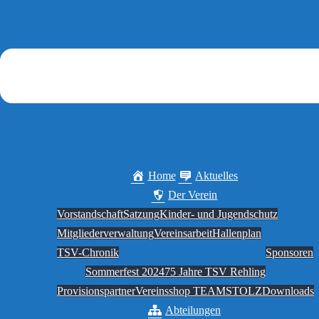
Home
Aktuelles
Der Verein
Vorstandschaft
Satzung
Kinder- und Jugendschutz
Mitgliederverwaltung
Vereinsarbeit
Hallenplan
TSV-Chronik
Sponsoren
Sommerfest 2024
75 Jahre TSV Rehling
Provisionspartner
Vereinsshop TEAMSTOLZ
Downloads
Abteilungen