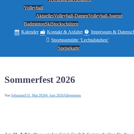
Volleyball
Aktuelles
Volleyball-Damen
Volleyball-Jugend
Badminton
Ski
Stockschützen
Kalender
Kontakt & Anfahrt
Impressum & Datensc
Sportgaststätte ‘Lechtalstuben’
Speisekarte
Sommerfest 2026
Von
SebastianS
31. Mai 2026
4. Juni 2026
Allgemeines