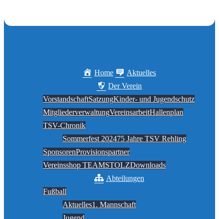
Home
Aktuelles
Der Verein
Vorstandschaft
Satzung
Kinder- und Jugendschutz
Mitgliederverwaltung
Vereinsarbeit
Hallenplan
TSV-Chronik
Sommerfest 2024
75 Jahre TSV Rehling
Sponsoren
Provisionspartner
Vereinsshop TEAMSTOLZ
Downloads
Abteilungen
Fußball
Aktuelles
1. Mannschaft
Jugend