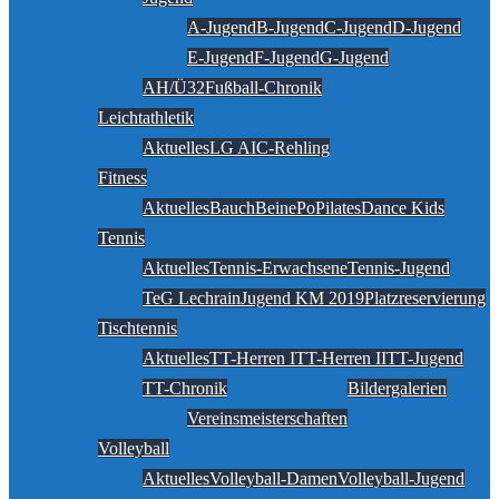
A-Jugend
B-Jugend
C-Jugend
D-Jugend
E-Jugend
F-Jugend
G-Jugend
AH/Ü32
Fußball-Chronik
Leichtathletik
Aktuelles
LG AIC-Rehling
Fitness
Aktuelles
BauchBeinePo
Pilates
Dance Kids
Tennis
Aktuelles
Tennis-Erwachsene
Tennis-Jugend
TeG Lechrain
Jugend KM 2019
Platzreservierung
Tischtennis
Aktuelles
TT-Herren I
TT-Herren II
TT-Jugend
TT-Chronik
Bildergalerien
Vereinsmeisterschaften
Volleyball
Aktuelles
Volleyball-Damen
Volleyball-Jugend