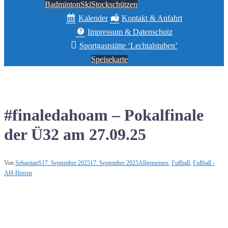
Badminton
Ski
Stockschützen
Kalender
Kontakt & Anfahrt
Impressum & Datenschutz
Sportgaststätte ‘Lechtalstuben’
Speisekarte
#finaledahoam – Pokalfinale
der Ü32 am 27.09.25
Von
SebastianS
17. September 2025
17. September 2025
Allgemeines
,
Fußball
,
Fußball -
AH-Herren