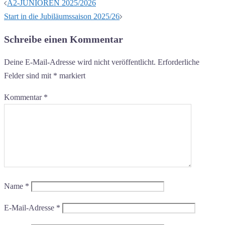
Beitragsnavigation
A2-JUNIOREN 2025/2026
Start in die Jubiläumssaison 2025/26
Schreibe einen Kommentar
Deine E-Mail-Adresse wird nicht veröffentlicht.
Erforderliche
Felder sind mit
*
markiert
Kommentar
*
Name
*
E-Mail-Adresse
*