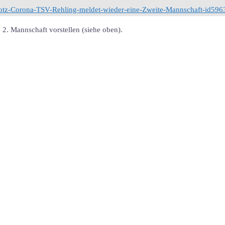
Trotz-Corona-TSV-Rehling-meldet-wieder-eine-Zweite-Mannschaft-id59
 2. Mannschaft vorstellen (siehe oben).