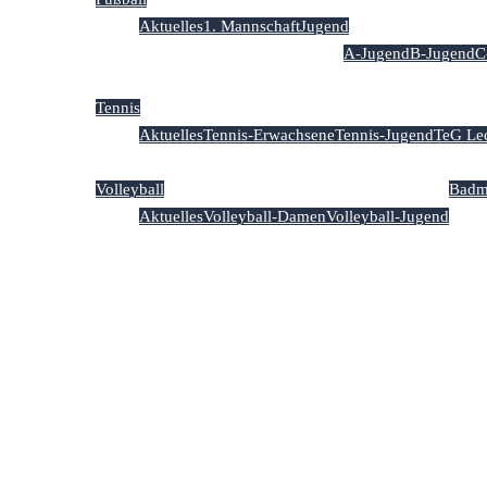
Aktuelles
1. Mannschaft
Jugend
A-Jugend
B-Jugend
C
Tennis
Aktuelles
Tennis-Erwachsene
Tennis-Jugend
TeG Le
Volleyball
Badm
Aktuelles
Volleyball-Damen
Volleyball-Jugend
Kal