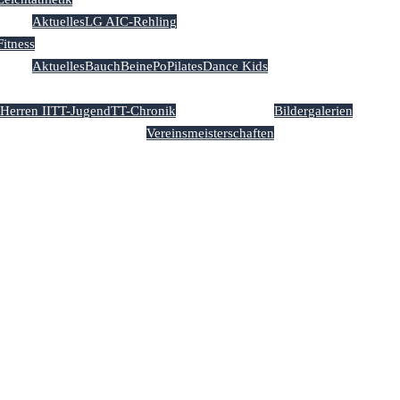
Aktuelles
LG AIC-Rehling
Fitness
Aktuelles
BauchBeinePo
Pilates
Dance Kids
Herren II
TT-Jugend
TT-Chronik
Bildergalerien
Vereinsmeisterschaften
htalstuben’