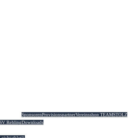
Sponsoren
Provisionspartner
Vereinsshop TEAMSTOLZ
TSV Rehling
Downloads
Leichtathletik