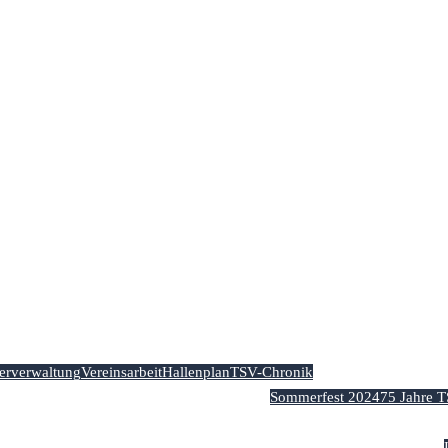
Home
Aktuelles
Der Verein
derverwaltung
Vereinsarbeit
Hallenplan
TSV-Chronik
Sommerfest 2024
75 Jahre 
Abteilungen