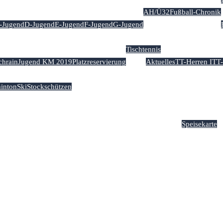
AH/Ü32
Fußball-Chronik
-Jugend
D-Jugend
E-Jugend
F-Jugend
G-Jugend
Tischtennis
chrain
Jugend KM 2019
Platzreservierung
Aktuelles
TT-Herren I
TT-
inton
Ski
Stockschützen
ender
Kontakt & Anfahrt
Impressum & Datenschutz
Sportgaststätte ‘Lec
Speisekarte