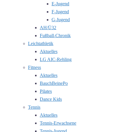
E-Jugend
F-Jugend
G-Jugend
AH/Ü32
Fußball-Chronik
Leichtathletik
Aktuelles
LG AIC-Rehling
Fitness
Aktuelles
BauchBeinePo
Pilates
Dance Kids
Tennis
Aktuelles
Tennis-Erwachsene
Tennis-Jugend