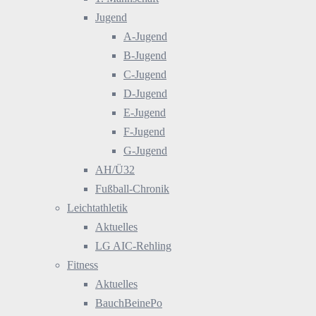
Jugend
A-Jugend
B-Jugend
C-Jugend
D-Jugend
E-Jugend
F-Jugend
G-Jugend
AH/Ü32
Fußball-Chronik
Leichtathletik
Aktuelles
LG AIC-Rehling
Fitness
Aktuelles
BauchBeinePo