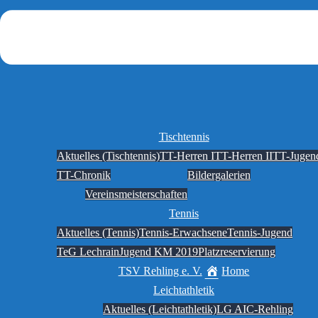
Tischtennis
Aktuelles (Tischtennis)
TT-Herren I
TT-Herren II
TT-Jugen
TT-Chronik
Bildergalerien
Vereinsmeisterschaften
Tennis
Aktuelles (Tennis)
Tennis-Erwachsene
Tennis-Jugend
TeG Lechrain
Jugend KM 2019
Platzreservierung
TSV Rehling e. V.
Home
Leichtathletik
Aktuelles (Leichtathletik)
LG AIC-Rehling