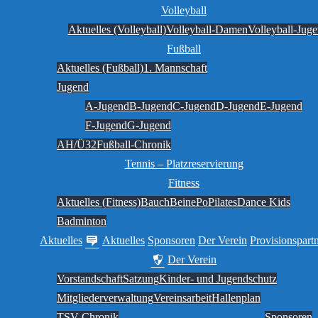
Volleyball
Aktuelles (Volleyball)
Volleyball-Damen
Volleyball-Jug
Fußball
Aktuelles (Fußball)
1. Mannschaft
Jugend
A-Jugend
B-Jugend
C-Jugend
D-Jugend
E-Jugend
F-Jugend
G-Jugend
AH/Ü32
Fußball-Chronik
Tennis – Platzreservierung
Fitness
Aktuelles (Fitness)
BauchBeinePo
Pilates
Dance Kids
Badminton
Aktuelles
Aktuelles
Sponsoren
Der Verein
Provisionspart
Der Verein
Vorstandschaft
Satzung
Kinder- und Jugendschutz
Mitgliederverwaltung
Vereinsarbeit
Hallenplan
TSV-Chronik
Sponsoren