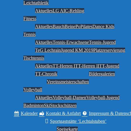
Leichtathletik
Aktuelles
LG AIC-Rehling
Fitness
Aktuelles
BauchBeinePo
Pilates
Dance Kids
Tennis
Aktuelles
Tennis-Erwachsene
Tennis-Jugend
TeG Lechrain
Jugend KM 2019
Platzreservierung
Tischtennis
Aktuelles
TT-Herren I
TT-Herren II
TT-Jugend
TT-Chronik
Bildergalerien
Vereinsmeisterschaften
Volleyball
Aktuelles
Volleyball-Damen
Volleyball-Jugend
Badminton
Ski
Stockschützen
Kalender
Kontakt & Anfahrt
Impressum & Datensc
Sportgaststätte ‘Lechtalstuben’
Speisekarte