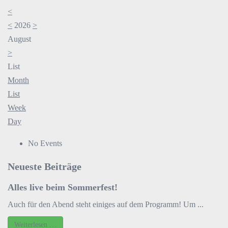
<
<
2026
>
August
>
List
Month
List
Week
Day
No Events
Neueste Beiträge
Alles live beim Sommerfest!
Auch für den Abend steht einiges auf dem Programm! Um ...
Weiterlesen …