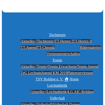
Tischtennis
Aktuelles (Tischtennis)
TT-Herren I
TT-Herren II
TT-Jugend
TT-Chronik
Bildergalerien
Vereinsmeisterschaften
Tennis
Aktuelles (Tennis)
Tennis-Erwachsene
Tennis-Jugend
TeG Lechrain
Jugend KM 2019
Platzreservierung
TSV Rehling e. V.
Home
Leichtathletik
Aktuelles (Leichtathletik)
LG AIC-Rehling
Volleyball
Aktuelles (Volleyball)
Volleyball-Damen