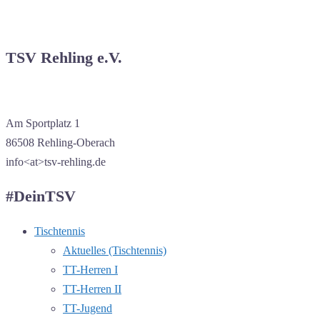
TSV Rehling e.V.
Am Sportplatz 1
86508 Rehling-Oberach
info<at>tsv-rehling.de
#DeinTSV
Tischtennis
Aktuelles (Tischtennis)
TT-Herren I
TT-Herren II
TT-Jugend