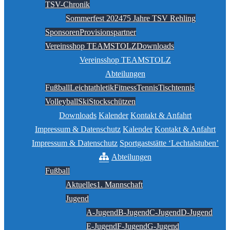
TSV-Chronik
Sommerfest 2024
75 Jahre TSV Rehling
Sponsoren
Provisionspartner
Vereinsshop TEAMSTOLZ
Downloads
Vereinsshop TEAMSTOLZ
Abteilungen
Fußball
Leichtathletik
Fitness
Tennis
Tischtennis
Volleyball
Ski
Stockschützen
Downloads
Kalender
Kontakt & Anfahrt
Impressum & Datenschutz
Kalender
Kontakt & Anfahrt
Impressum & Datenschutz
Sportgaststätte ‘Lechtalstuben’
Abteilungen
Fußball
Aktuelles
1. Mannschaft
Jugend
A-Jugend
B-Jugend
C-Jugend
D-Jugend
E-Jugend
F-Jugend
G-Jugend