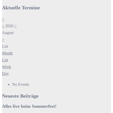
Aktuelle Termine
<
<
2026
>
August
>
List
Month
List
Week
Day
No Events
Neueste Beiträge
Alles live beim Sommerfest!