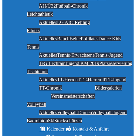
AH/Ü32
Fußball-Chronik
Leichtathletik
Aktuelles
LG AIC-Rehling
Fitness
Aktuelles
BauchBeinePo
Pilates
Dance Kids
Tennis
Aktuelles
Tennis-Erwachsene
Tennis-Jugend
TeG Lechrain
Jugend KM 2019
Platzreservierung
Tischtennis
Aktuelles
TT-Herren I
TT-Herren II
TT-Jugend
TT-Chronik
Bildergalerien
Vereinsmeisterschaften
Volleyball
Aktuelles
Volleyball-Damen
Volleyball-Jugend
Badminton
Ski
Stockschützen
Kalender
Kontakt & Anfahrt