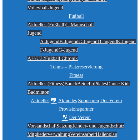
Volleyball-Jugend
Fußball
Aktuelles (Fußball)
1. Mannschaft
Jugend
A-Jugend
B-Jugend
C-Jugend
D-Jugend
E-Jugend
F-Jugend
G-Jugend
AH/Ü32
Fußball-Chronik
Tennis – Platzreservierung
Fitness
Aktuelles (Fitness)
BauchBeinePo
Pilates
Dance Kids
Badminton
Aktuelles
Aktuelles
Sponsoren
Der Verein
Provisionspartner
Der Verein
Vorstandschaft
Satzung
Kinder- und Jugendschutz
Mitgliederverwaltung
Vereinsarbeit
Hallenplan