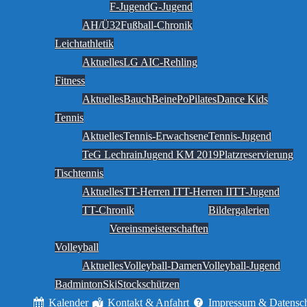
F-Jugend
G-Jugend
AH/Ü32
Fußball-Chronik
Leichtathletik
Aktuelles
LG AIC-Rehling
Fitness
Aktuelles
BauchBeinePo
Pilates
Dance Kids
Tennis
Aktuelles
Tennis-Erwachsene
Tennis-Jugend
TeG Lechrain
Jugend KM 2019
Platzreservierung
Tischtennis
Aktuelles
TT-Herren I
TT-Herren II
TT-Jugend
TT-Chronik
Bildergalerien
Vereinsmeisterschaften
Volleyball
Aktuelles
Volleyball-Damen
Volleyball-Jugend
Badminton
Ski
Stockschützen
Kalender
Kontakt & Anfahrt
Impressum & Datensc