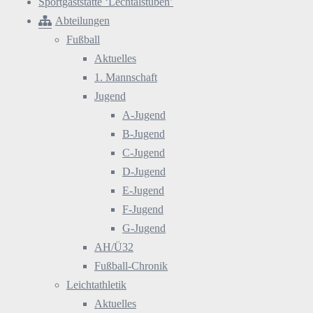
Sportgaststätte ‘Lechtalstuben’
Abteilungen
Fußball
Aktuelles
1. Mannschaft
Jugend
A-Jugend
B-Jugend
C-Jugend
D-Jugend
E-Jugend
F-Jugend
G-Jugend
AH/Ü32
Fußball-Chronik
Leichtathletik
Aktuelles