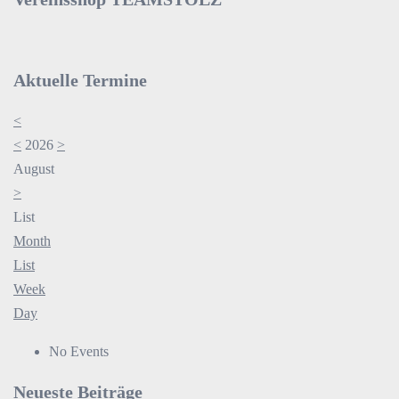
Aktuelle Termine
<
<
2026
>
August
>
List
Month
List
Week
Day
No Events
Neueste Beiträge