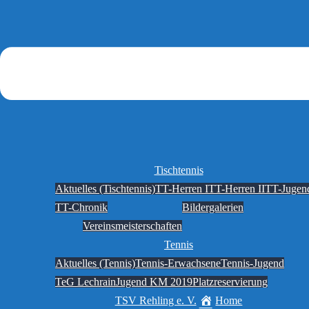
Tischtennis
Aktuelles (Tischtennis)
TT-Herren I
TT-Herren II
TT-Jugen
TT-Chronik
Bildergalerien
Vereinsmeisterschaften
Tennis
Aktuelles (Tennis)
Tennis-Erwachsene
Tennis-Jugend
TeG Lechrain
Jugend KM 2019
Platzreservierung
TSV Rehling e. V.
Home