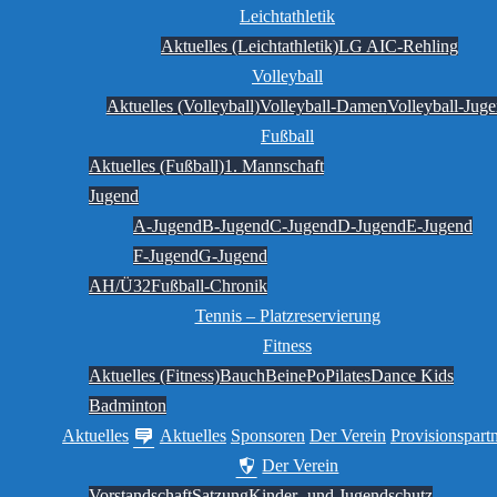
Leichtathletik
Aktuelles (Leichtathletik)
LG AIC-Rehling
Volleyball
Aktuelles (Volleyball)
Volleyball-Damen
Volleyball-Jug
Fußball
Aktuelles (Fußball)
1. Mannschaft
Jugend
A-Jugend
B-Jugend
C-Jugend
D-Jugend
E-Jugend
F-Jugend
G-Jugend
AH/Ü32
Fußball-Chronik
Tennis – Platzreservierung
Fitness
Aktuelles (Fitness)
BauchBeinePo
Pilates
Dance Kids
Badminton
Aktuelles
Aktuelles
Sponsoren
Der Verein
Provisionspart
Der Verein
Vorstandschaft
Satzung
Kinder- und Jugendschutz