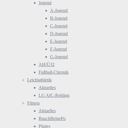
Jugend
A-Jugend
B-Jugend
C-Jugend
D-Jugend
E-Jugend
F-Jugend
G-Jugend
AH/Ü32
Fußball-Chronik
Leichtathletik
Aktuelles
LG AIC-Rehling
Fitness
Aktuelles
BauchBeinePo
Pilates