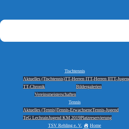
Tischtennis
Aktuelles (Tischtennis)
TT-Herren I
TT-Herren II
TT-Jugen
TT-Chronik
Bildergalerien
Vereinsmeisterschaften
Tennis
Aktuelles (Tennis)
Tennis-Erwachsene
Tennis-Jugend
TeG Lechrain
Jugend KM 2019
Platzreservierung
TSV Rehling e. V.
Home