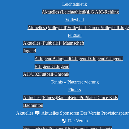
Leichtathletik
Aktuelles (Leichtathletik)
LG AIC-Rehling
Volleyball
Aktuelles (Volleyball)
Volleyball-Damen
Volleyball-Jug
Fußball
Aktuelles (Fußball)
1. Mannschaft
Jugend
A-Jugend
B-Jugend
C-Jugend
D-Jugend
E-Jugend
F-Jugend
G-Jugend
AH/Ü32
Fußball-Chronik
Tennis – Platzreservierung
Fitness
Aktuelles (Fitness)
BauchBeinePo
Pilates
Dance Kids
Badminton
Aktuelles
Aktuelles
Sponsoren
Der Verein
Provisionspart
Der Verein
Vorstandschaft
Satzung
Kinder- und Jugendschutz