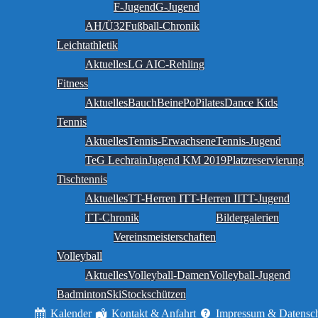
F-Jugend
G-Jugend
AH/Ü32
Fußball-Chronik
Leichtathletik
Aktuelles
LG AIC-Rehling
Fitness
Aktuelles
BauchBeinePo
Pilates
Dance Kids
Tennis
Aktuelles
Tennis-Erwachsene
Tennis-Jugend
TeG Lechrain
Jugend KM 2019
Platzreservierung
Tischtennis
Aktuelles
TT-Herren I
TT-Herren II
TT-Jugend
TT-Chronik
Bildergalerien
Vereinsmeisterschaften
Volleyball
Aktuelles
Volleyball-Damen
Volleyball-Jugend
Badminton
Ski
Stockschützen
Kalender
Kontakt & Anfahrt
Impressum & Datensc