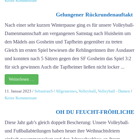
zu
Keine Kommentare
Punkteregen
in
Gelungener Rückrundenauftakt
der
Nach einer sehr kurzen Winterpause ging es für unsere Volleyball-
TSV-
Damenmannschaft am vergangenen Samstag nach Huisheim um
Halle!
den Mädels aus Gosheim und Tapfheim gegenüber zu treten
Gleich im ersten Spiel bewiesen die Rehlingerinnen ihre Ausdauer
und konnten nach 5 Sätzen gegen den SF Gosheim das Spiel 3:2
für sich gewinnen Auch die Tapfheimer ließen nicht locker ...
Weiterlesen …
11. Januar 2023
/
SebastianS
/
Allgemeines
,
Volleyball
,
Volleyball - Damen
/
zu
Keine Kommentare
Gelungener
Rückrundenauftakt
OH DU FEUCHT-FRÖHLICHE
Diese Jahr gab’s gleich doppelt Bescherung: Unsere Volleyball-
und Fußballabteilungen haben heuer ihre Weihnachtsfeiern