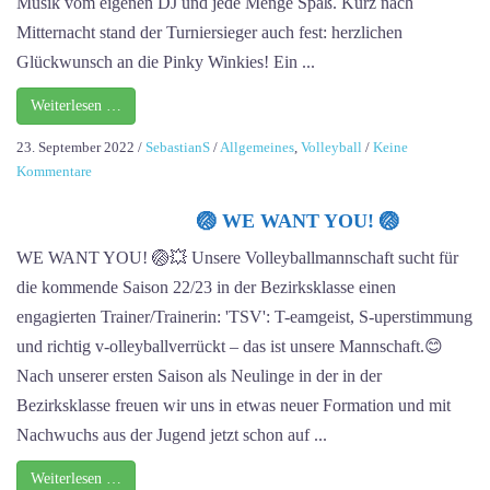
Musik vom eigenen DJ und jede Menge Spaß. Kurz nach
Mitternacht stand der Turniersieger auch fest: herzlichen
Glückwunsch an die Pinky Winkies! Ein ...
Weiterlesen …
23. September 2022
/
SebastianS
/
Allgemeines
,
Volleyball
/
Keine
zu
Kommentare
Volleyball-
Gaudi!
🏐 WE WANT YOU! 🏐
WE WANT YOU! 🏐💥 Unsere Volleyballmannschaft sucht für
die kommende Saison 22/23 in der Bezirksklasse einen
engagierten Trainer/Trainerin: 'TSV': T-eamgeist, S-uperstimmung
und richtig v-olleyballverrückt – das ist unsere Mannschaft.😊
Nach unserer ersten Saison als Neulinge in der in der
Bezirksklasse freuen wir uns in etwas neuer Formation und mit
Nachwuchs aus der Jugend jetzt schon auf ...
Weiterlesen …