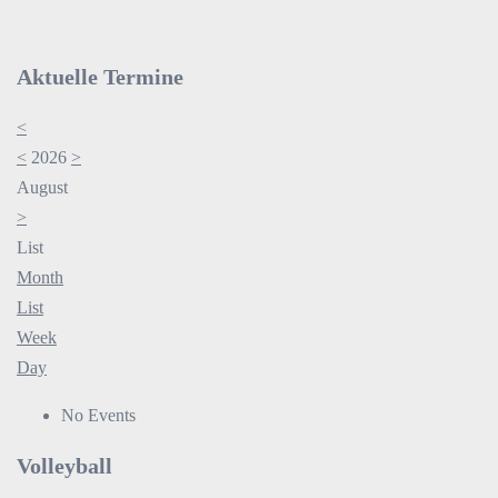
Aktuelle Termine
<
<
2026
>
August
>
List
Month
List
Week
Day
No Events
Volleyball