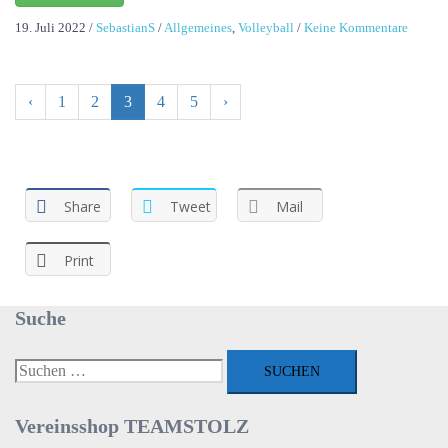
zu
19. Juli 2022
/
SebastianS
/
Allgemeines
,
Volleyball
/
Keine Kommentare
🏐
WE
WANT
‹
1
2
3
4
5
›
YOU!
🏐
Share
Tweet
Mail
Print
Suche
Suchen
nach:
Vereinsshop TEAMSTOLZ