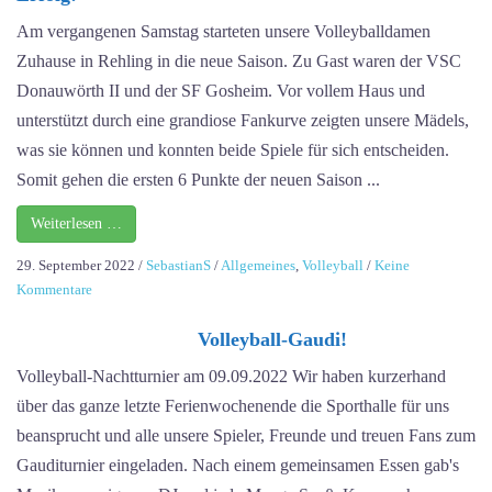
weit
Am vergangenen Samstag starteten unsere Volleyballdamen
Weg
Zuhause in Rehling in die neue Saison. Zu Gast waren der VSC
kurz
Donauwörth II und der SF Gosheim. Vor vollem Haus und
Spie
unterstützt durch eine grandiose Fankurve zeigten unsere Mädels,
was sie können und konnten beide Spiele für sich entscheiden.
Somit gehen die ersten 6 Punkte der neuen Saison ...
Weiterlesen …
29. September 2022
/
SebastianS
/
Allgemeines
,
Volleyball
/
Keine
zu
Kommentare
Saison-
Opener
Volleyball-Gaudi!
mit
Volleyball-Nachtturnier am 09.09.2022 Wir haben kurzerhand
vollem
über das ganze letzte Ferienwochenende die Sporthalle für uns
Erfolg!
beansprucht und alle unsere Spieler, Freunde und treuen Fans zum
Gauditurnier eingeladen. Nach einem gemeinsamen Essen gab's