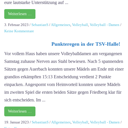
eure lautstarke Unterstützung auf ...
Weiterlesen …
3. Februar 2023
/
SebastianS
/
Allgemeines
,
Volleyball
,
Volleyball - Damen
/
zu
Keine Kommentare
Letzter
Heimspieltag!
Punkteregen in der TSV-Halle!
Vor vollem Haus haben unsere Volleyballdamen am vergangenen
Samstag zuhause Nerven aus Stahl bewiesen. Nach 5 spannenden
Sätzen gegen Auerbach konnten unsere Mädels am Ende mit einer
grandios erkämpften 15:13 Entscheidung verdient 2 Punkte
einpacken. Angespornt vom Heimvorteil konnten unsere Mädels
im zweiten Spiel die ersten beiden Sätze gegen Friedberg klar für
sich entscheiden. Im ...
Weiterlesen …
19. Januar 2023
/
SebastianS
/
Allgemeines
,
Volleyball
,
Volleyball - Damen
/