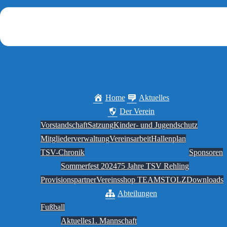
Home
Aktuelles
Der Verein
Vorstandschaft
Satzung
Kinder- und Jugendschutz
Mitgliederverwaltung
Vereinsarbeit
Hallenplan
TSV-Chronik
Sponsoren
Sommerfest 2024
75 Jahre TSV Rehling
Provisionspartner
Vereinsshop TEAMSTOLZ
Downloads
Abteilungen
Fußball
Aktuelles
1. Mannschaft