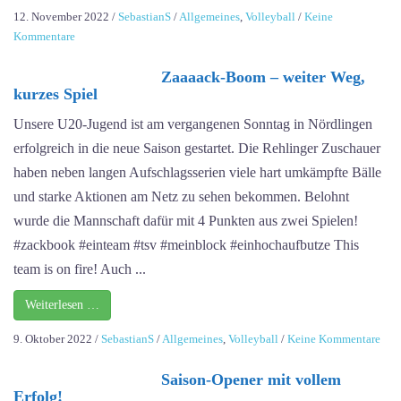
12. November 2022
/
SebastianS
/
Allgemeines
,
Volleyball
/
Keine
zu
Kommentare
GAMEDAY
–
Zaaaack-Boom – weiter Weg,
kurzes Spiel
Was
für
Unsere U20-Jugend ist am vergangenen Sonntag in Nördlingen
ein
erfolgreich in die neue Saison gestartet. Die Rehlinger Zuschauer
Nervenkitzel!
haben neben langen Aufschlagsserien viele hart umkämpfte Bälle
und starke Aktionen am Netz zu sehen bekommen. Belohnt
wurde die Mannschaft dafür mit 4 Punkten aus zwei Spielen!
#zackbook #einteam #tsv #meinblock #einhochaufbutze This
team is on fire! Auch ...
Weiterlesen …
zu
9. Oktober 2022
/
SebastianS
/
Allgemeines
,
Volleyball
/
Keine Kommentare
Zaa
Saison-Opener mit vollem
Bo
Erfolg!
–