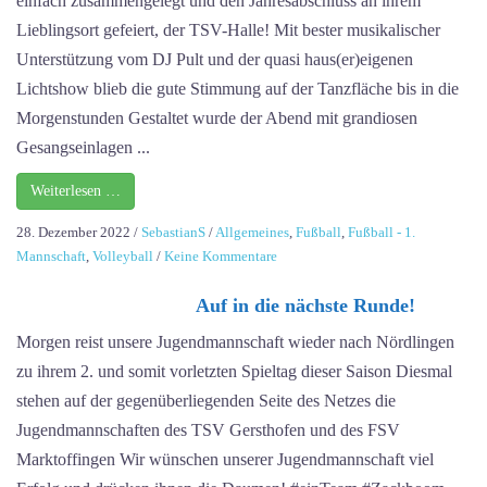
einfach zusammengelegt und den Jahresabschluss an ihrem
Lieblingsort gefeiert, der TSV-Halle! Mit bester musikalischer
Unterstützung vom DJ Pult und der quasi haus(er)eigenen
Lichtshow blieb die gute Stimmung auf der Tanzfläche bis in die
Morgenstunden Gestaltet wurde der Abend mit grandiosen
Gesangseinlagen ...
Weiterlesen …
28. Dezember 2022
/
SebastianS
/
Allgemeines
,
Fußball
,
Fußball - 1.
zu
Mannschaft
,
Volleyball
/
Keine Kommentare
OH
Auf in die nächste Runde!
DU
FEUCHT-
Morgen reist unsere Jugendmannschaft wieder nach Nördlingen
FRÖHLICHE
zu ihrem 2. und somit vorletzten Spieltag dieser Saison Diesmal
stehen auf der gegenüberliegenden Seite des Netzes die
Jugendmannschaften des TSV Gersthofen und des FSV
Marktoffingen Wir wünschen unserer Jugendmannschaft viel