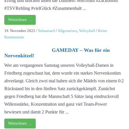
Erfolg und drücken ihnen die Daumen! #einTeam #Zackboom
#TSVRehling #vielGlück #Zusammenhalt ...
Weiterlesen …
19. November 2022
/
SebastianS
/
Allgemeines
,
Volleyball
/
Keine
zu
Kommentare
Auf
in
GAMEDAY – Was für ein
Nervenkitzel!
die
nächste
Wer am vergangenen Samstag unseren Volleyball-Damen in
Runde!
Friedberg zugeschaut hat, dem wurde ein starkes Nervenkostüm
abverlangt. Gleich zwei mal haben sich die Mädels von einem 0:2
Rückstand bis in den fünften Satz zurückgekämpft. Zunächst
gegen Friedberg hat die Mannschaft 5 Sätze lang eindrucksvoll
Willensstärke, Konzentration und ganz viel Team-Power
bewiesen und damit 2 Punkte für ...
Weiterlesen …