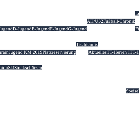
Abteilungen
L
AH/Ü32
Fußball-Chronik
Jugend
D-Jugend
E-Jugend
F-Jugend
G-Jugend
F
Tischtennis
rain
Jugend KM 2019
Platzreservierung
Aktuelles
TT-Herren I
TT-H
nton
Ski
Stockschützen
nder
Kontakt & Anfahrt
Impressum & Datenschutz
Sportgasts
Speise