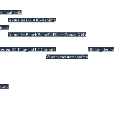
eichtathletik
Aktuelles
LG AIC-Rehling
itness
Aktuelles
BauchBeinePo
Pilates
Dance Kids
erren II
TT-Jugend
TT-Chronik
Bildergalerien
Vereinsmeisterschaften
tätte ‘Lechtalstuben’
karte