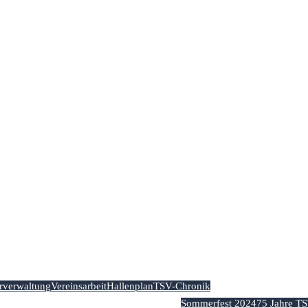
Home
Aktuelles
Der Verein
erverwaltung
Vereinsarbeit
Hallenplan
TSV-Chronik
Sommerfest 2024
75 Jahre T