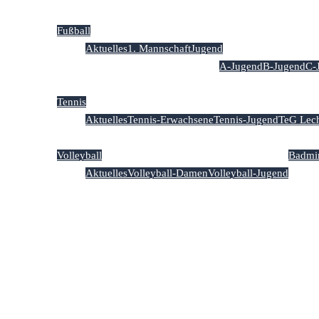
Fußball
Aktuelles
1. Mannschaft
Jugend
A-Jugend
B-Jugend
C-
Tennis
Aktuelles
Tennis-Erwachsene
Tennis-Jugend
TeG Lech
Volleyball
Badmi
Aktuelles
Volleyball-Damen
Volleyball-Jugend
Kale